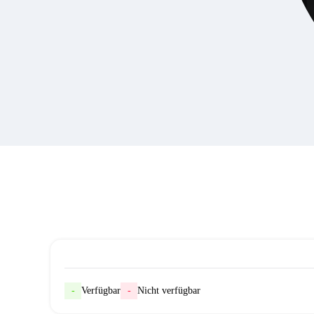
-
Verfügbar
-
Nicht verfügbar